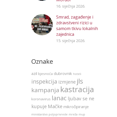
16. siječnja 2026.
Smrad, zagađenje i
zdravstveni rizici u
samom tkivu lokalnih
zajednica
15. siječnja 2026.
Oznake
azil
dubrovnik
bjesnoća
hoteli
jls
inspekcija
izmjene
kastracija
kampanja
lanac
ljubav se ne
koronavirus
kupuje
Mačke
mikročipiranje
ministarstvo poljoprivrede
mreža
mup