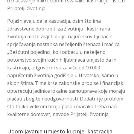
označavanje mikročipom i svakako kastraciju”, ističu
Prijatelji životinja.
Pojašnjavaju da je kastracija, osim što ima
zdravstvene dobrobiti za životinju i kastrirana
životinja može živjeti dulje, najučinkovitiji način
sprječavanja nastanka neželjenih štenaca i mačića.
„Bešćutni pojedinci, koji odbacuju neželjeno
potomstvo svojih kućnih ljubimaca umjesto da ih
kastriraju, odgovorni su za više od 10 000
napuštenih životinja godišnje u Hrvatskoj samo u
skloništima. Time krše zakonske propise i financijski
opterećuju jedinice lokalne samouprave koje moraju
plaćati zbog te neodgovornosti. Dodatni je problem
što toliko velikom broju pasa i mačaka treba naći
kvalitetne domove”, navode Prijatelji životinja.
Udomljavanje umjesto kupnje, kastracija,