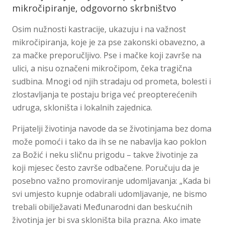
mikročipiranje, odgovorno skrbništvo
Osim nužnosti kastracije, ukazuju i na važnost
mikročipiranja, koje je za pse zakonski obavezno, a
za mačke preporučljivo. Pse i mačke koji završe na
ulici, a nisu označeni mikročipom, čeka tragična
sudbina. Mnogi od njih stradaju od prometa, bolesti i
zlostavljanja te postaju briga već preopterećenih
udruga, skloništa i lokalnih zajednica.
Prijatelji životinja navode da se životinjama bez doma
može pomoći i tako da ih se ne nabavlja kao poklon
za Božić i neku sličnu prigodu – takve životinje za
koji mjesec često završe odbačene. Poručuju da je
posebno važno promoviranje udomljavanja: „Kada bi
svi umjesto kupnje odabrali udomljavanje, ne bismo
trebali obilježavati Međunarodni dan beskućnih
životinja jer bi sva skloništa bila prazna. Ako imate