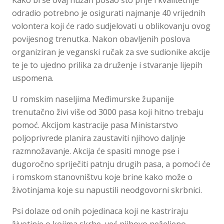
odradio potrebno je osigurati najmanje 40 vrijednih
volontera koji će rado sudjelovati u oblikovanju ovog
povijesnog trenutka. Nakon obavljenih poslova
organiziran je veganski ručak za sve sudionike akcije
te je to ujedno prilika za druženje i stvaranje lijepih
uspomena.
U romskim naseljima Međimurske županije
trenutačno živi više od 3000 pasa koji hitno trebaju
pomoć. Akcijom kastracije pasa Ministarstvo
poljoprivrede planira zaustaviti njihovo daljnje
razmnožavanje. Akcija će spasiti mnoge pse i
dugoročno spriječiti patnju drugih pasa, a pomoći će
i romskom stanovništvu koje brine kako može o
životinjama koje su napustili neodgovorni skrbnici.
Psi dolaze od onih pojedinaca koji ne kastriraju
životinje o kojima skrbe, već njihovo neželjeno