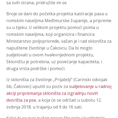
sa svih strana, pridružite im se
Broje se dani do početka projekta kastracije pasa u
romskim naseljima Međimurske županije, a pripreme
su u tijeku. U velikom projektu pomoći psima u
romskim naseljima, koji organizira i financira
Ministarstvo poljoprivrede, važan je i rad skloništa za
napuštene životinje u Čakovcu. Da bi moglo
sudjelovati u ovom hvalevrijednom projektu,
Skloništu je potrebna, uz povećanje kapaciteta, i
druga vrsta podrške i pomoći.
Iz skloništa za životinje „Prijatelji” (Carinski odvojak
bb, Čakovec) uputili su poziv za
sudjelovanje u radnoj
akciji pripremanja skloništa za izgradnju novih
dvorišta za pse
, a koja će se održati u subotu 12.
svibnja 2018. u trajanju od 9 do 16 sati.
Kako bi se ovaj nužan posao što prije i kvalitetnije