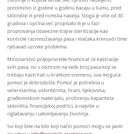
potomstvo iz godine u godinu bacaju u šumu, pred
sklonište ili pred romska naselja. Stoga je više od 30
gradova i općina već propisalo ili je u fazi
propisivanja obavezne trajne sterilizacije kao
kontrole razmnožavanja pasa i mačaka krenuvši time
rješavati uzroke problema.
Ministarstvo poljoprivrede financirat će kastracije
svih pasa, no s obzirom na velik broj pasa koji se
trebaju kastrirati u kratkom vremenu, sva moguća
pomoć je dobrodošla. Pomoć je potrebna u
veterinarima, volonterima, hrani, lijekovima,
građevinskom materijalu, proširenju kapaciteta
skloništa, financijskoj podršci, a najviše u
oglašavanju i udomljavanju životinja.
Svi koji žele na bilo koji način pomoći mogu se javiti
na adresu
info@prijatelji-zivotinja.org
.