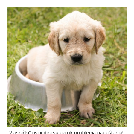
„Vlasnički” psi jedini su uzrok problema napuštanja!