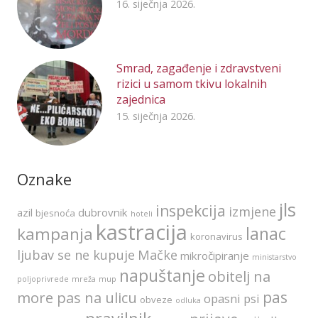
16. siječnja 2026.
Smrad, zagađenje i zdravstveni
rizici u samom tkivu lokalnih
zajednica
15. siječnja 2026.
Oznake
jls
inspekcija
izmjene
azil
dubrovnik
bjesnoća
hoteli
kastracija
lanac
kampanja
koronavirus
ljubav se ne kupuje
Mačke
mikročipiranje
ministarstvo
napuštanje
obitelj na
poljoprivrede
mreža
mup
pas
more pas na ulicu
opasni psi
obveze
odluka