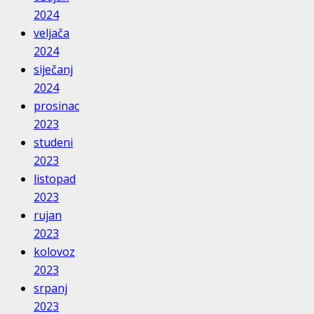
2024
veljača
2024
siječanj
2024
prosinac
2023
studeni
2023
listopad
2023
rujan
2023
kolovoz
2023
srpanj
2023