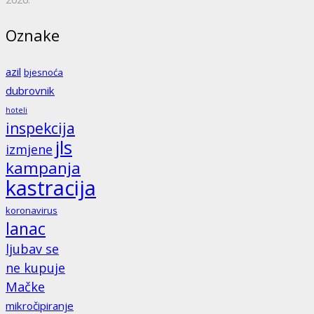
Oznake
azil
bjesnoća
dubrovnik
hoteli
inspekcija
jls
izmjene
kampanja
kastracija
koronavirus
lanac
ljubav se
ne kupuje
Mačke
mikročipiranje