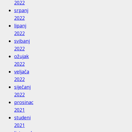
2022
srpanj
2022
lipanj
2022
svibanj
2022
ožujak
2022
veljača
2022
siječanj
2022
prosinac
2021
studeni
2021