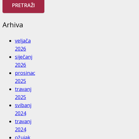
Arhiva
veljača
2026
siječanj
2026
prosinac
2025
travanj
2025
svibanj
2024
travanj
2024
ožujak