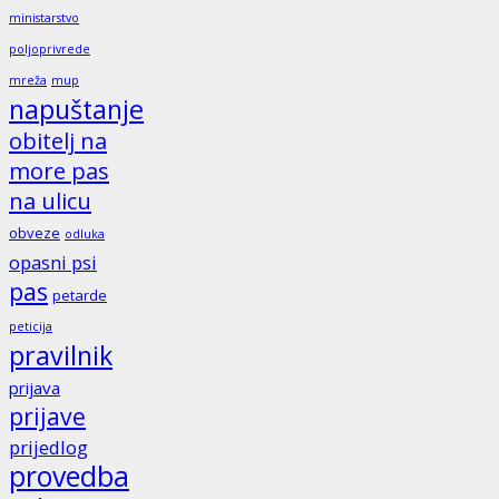
ministarstvo
poljoprivrede
mreža
mup
napuštanje
obitelj na
more pas
na ulicu
obveze
odluka
opasni psi
pas
petarde
peticija
pravilnik
prijava
prijave
prijedlog
provedba