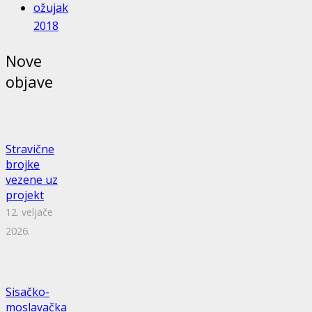
ožujak
2018
Nove
objave
Stravične
brojke
vezene uz
projekt
12. veljače
2026.
Sisačko-
moslavačka