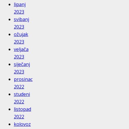
lipanj
2023
svibanj
2023
ožujak
2023
veljača
2023
siječanj
2023
prosinac
2022
studeni
2022
listopad
2022
kolovoz