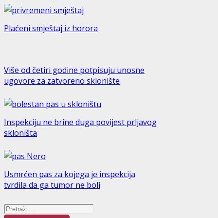
Plaćeni smještaj iz horora
Više od četiri godine potpisuju unosne
ugovore za zatvoreno sklonište
Inspekciju ne brine duga povijest prljavog
skloništa
Usmrćen pas za kojega je inspekcija
tvrdila da ga tumor ne boli
Pretraži: