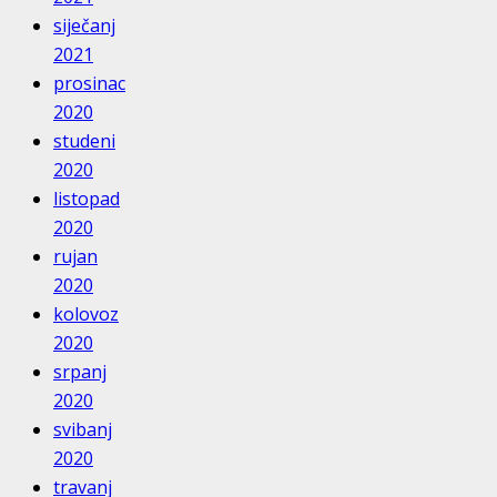
siječanj
2021
prosinac
2020
studeni
2020
listopad
2020
rujan
2020
kolovoz
2020
srpanj
2020
svibanj
2020
travanj