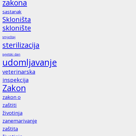
zakona
sastanak
Skloništa
sklonište
smještaj
sterilizacija
svjetski dan
udomljavanje
veterinarska
inspekcija
Zakon
zakon o
zaštiti
životinja
zanemarivanje
zaštita