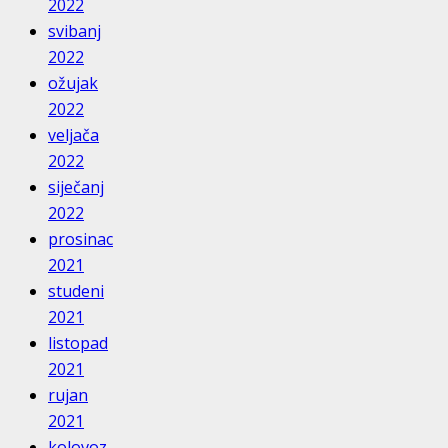
2022
svibanj
2022
ožujak
2022
veljača
2022
siječanj
2022
prosinac
2021
studeni
2021
listopad
2021
rujan
2021
kolovoz