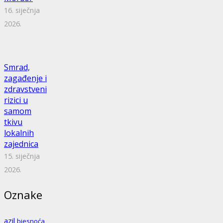
16. siječnja
2026.
Smrad,
zagađenje i
zdravstveni
rizici u
samom
tkivu
lokalnih
zajednica
15. siječnja
2026.
Oznake
azil
bjesnoća