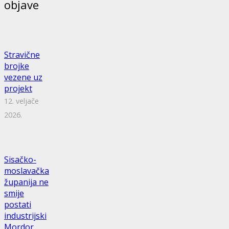
objave
Stravične
brojke
vezene uz
projekt
12. veljače
2026.
Sisačko-
moslavačka
županija ne
smije
postati
industrijski
Mordor