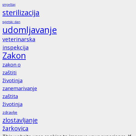
smještaj
sterilizacija
svjetski dan
udomljavanje
veterinarska
inspekcija
Zakon
zakon o
zaštiti
životinja
zanemarivanje
zaštita
životinja
zdravlje
zlostavljanje
žarkovica