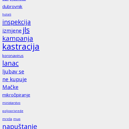
dubrovnik
hoteli
inspekcija
jls
izmjene
kampanja
kastracija
koronavirus
lanac
ljubav se
ne kupuje
Mačke
mikročipiranje
ministarstvo
poljoprivrede
mreža
mup
napuštanje