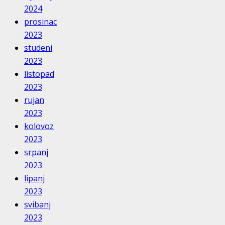
2024
prosinac
2023
studeni
2023
listopad
2023
rujan
2023
kolovoz
2023
srpanj
2023
lipanj
2023
svibanj
2023