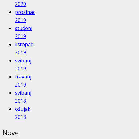
2020
prosinac
2019
studeni
2019
listopad
2019
svibanj
2019
travanj
2019
svibanj
2018
ožujak
2018
Nove