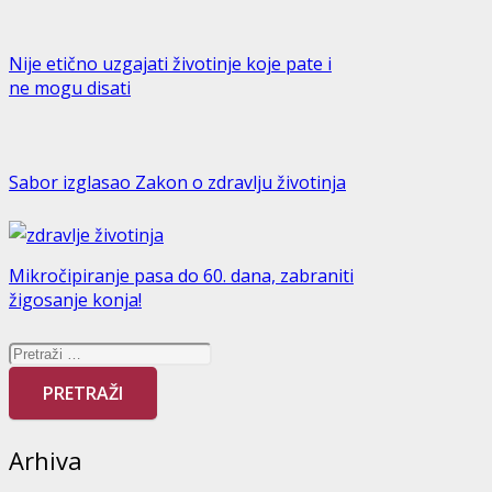
Nije etično uzgajati životinje koje pate i
ne mogu disati
Sabor izglasao Zakon o zdravlju životinja
Mikročipiranje pasa do 60. dana, zabraniti
žigosanje konja!
Pretraži:
Arhiva