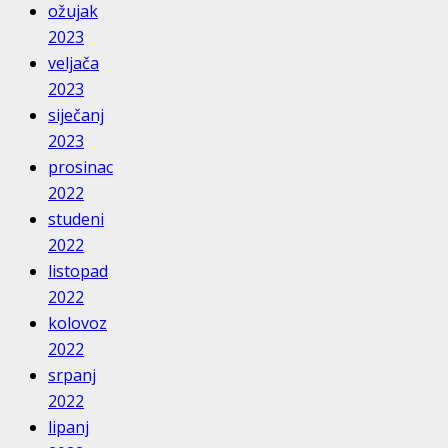
ožujak
2023
veljača
2023
siječanj
2023
prosinac
2022
studeni
2022
listopad
2022
kolovoz
2022
srpanj
2022
lipanj