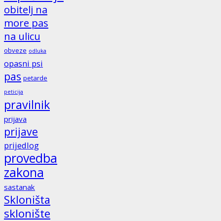
obitelj na
more pas
na ulicu
obveze
odluka
opasni psi
pas
petarde
peticija
pravilnik
prijava
prijave
prijedlog
provedba
zakona
sastanak
Skloništa
sklonište