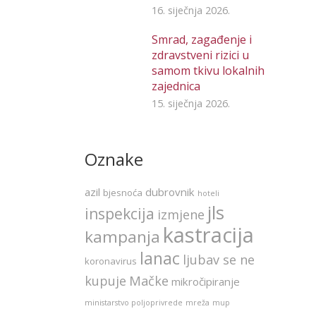
16. siječnja 2026.
Smrad, zagađenje i
zdravstveni rizici u
samom tkivu lokalnih
zajednica
15. siječnja 2026.
Oznake
azil
dubrovnik
bjesnoća
hoteli
jls
inspekcija
izmjene
kastracija
kampanja
lanac
ljubav se ne
koronavirus
kupuje
Mačke
mikročipiranje
ministarstvo poljoprivrede
mreža
mup