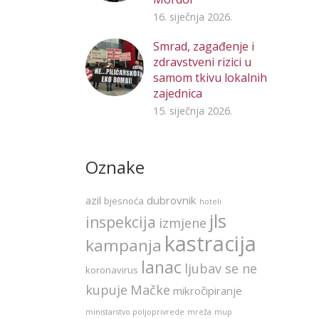
16. siječnja 2026.
Smrad, zagađenje i
zdravstveni rizici u
samom tkivu lokalnih
zajednica
15. siječnja 2026.
Oznake
azil
dubrovnik
bjesnoća
hoteli
jls
inspekcija
izmjene
kastracija
kampanja
lanac
ljubav se ne
koronavirus
kupuje
Mačke
mikročipiranje
ministarstvo poljoprivrede
mreža
mup