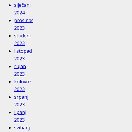
siječanj
2024
prosinac
2023
studeni
2023
listopad
2023
rujan
2023
kolovoz
2023
srpanj
2023
lipanj
2023
svibanj