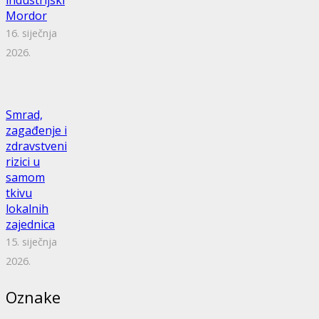
Mordor
16. siječnja
2026.
Smrad,
zagađenje i
zdravstveni
rizici u
samom
tkivu
lokalnih
zajednica
15. siječnja
2026.
Oznake