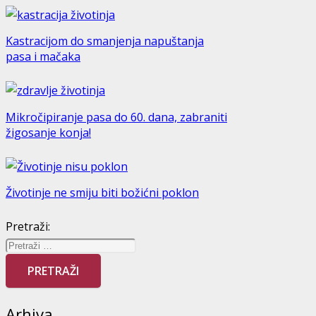
Kastracijom do smanjenja napuštanja
pasa i mačaka
Mikročipiranje pasa do 60. dana, zabraniti
žigosanje konja!
Životinje ne smiju biti božićni poklon
Pretraži:
Arhiva