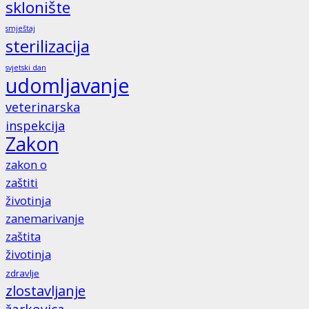
sklonište
smještaj
sterilizacija
svjetski dan
udomljavanje
veterinarska
inspekcija
Zakon
zakon o
zaštiti
životinja
zanemarivanje
zaštita
životinja
zdravlje
zlostavljanje