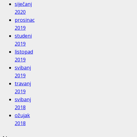
siječanj
2020
prosinac
2019
studeni
2019
listopad
2019
svibanj
2019
travanj
2019
svibanj
2018
ožujak
2018