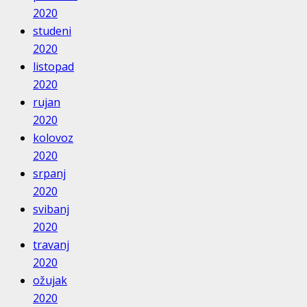
2020
studeni
2020
listopad
2020
rujan
2020
kolovoz
2020
srpanj
2020
svibanj
2020
travanj
2020
ožujak
2020