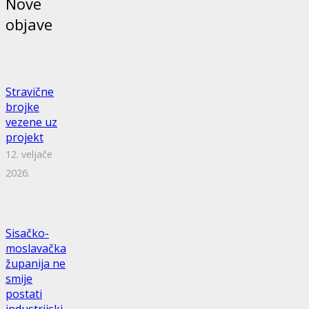
Nove
objave
Stravične
brojke
vezene uz
projekt
12. veljače
2026.
Sisačko-
moslavačka
županija ne
smije
postati
industrijski