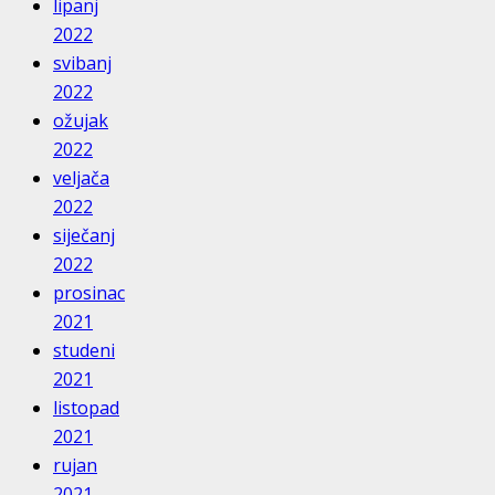
lipanj
2022
svibanj
2022
ožujak
2022
veljača
2022
siječanj
2022
prosinac
2021
studeni
2021
listopad
2021
rujan
2021