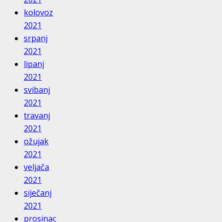
kolovoz
2021
srpanj
2021
lipanj
2021
svibanj
2021
travanj
2021
ožujak
2021
veljača
2021
siječanj
2021
prosinac