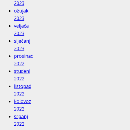
2023
ožujak
2023
veljača
2023
siječanj
2023
prosinac
2022
studeni
2022
listopad
2022
kolovoz
2022
srpanj
2022