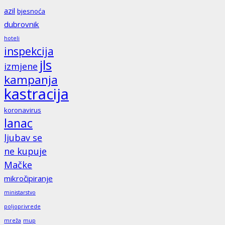
azil
bjesnoća
dubrovnik
hoteli
inspekcija
jls
izmjene
kampanja
kastracija
koronavirus
lanac
ljubav se
ne kupuje
Mačke
mikročipiranje
ministarstvo
poljoprivrede
mreža
mup