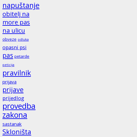
napuštanje
obitelj na
more pas
na ulicu
obveze
odluka
opasni psi
pas
petarde
peticija
pravilnik
prijava
prijave
prijedlog
provedba
zakona
sastanak
Skloništa