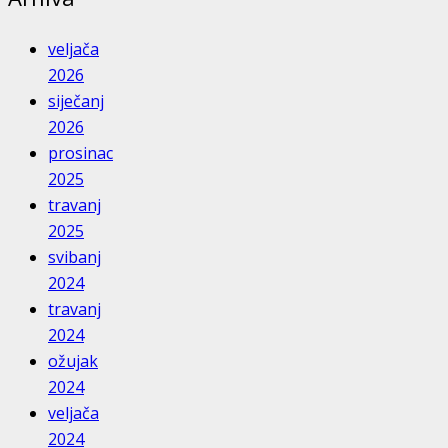
veljača
2026
siječanj
2026
prosinac
2025
travanj
2025
svibanj
2024
travanj
2024
ožujak
2024
veljača
2024