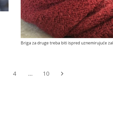
Briga za druge treba biti ispred uznemirujuće za
3
4
…
10