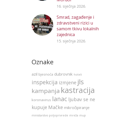
16. siječnja 2026.
Smrad, zagađenje i
zdravstveni rizici u
samom tkivu lokalnih
zajednica
15. siječnja 2026.
Oznake
azil
dubrovnik
bjesnoća
hoteli
jls
inspekcija
izmjene
kastracija
kampanja
lanac
ljubav se ne
koronavirus
kupuje
Mačke
mikročipiranje
ministarstvo poljoprivrede
mreža
mup